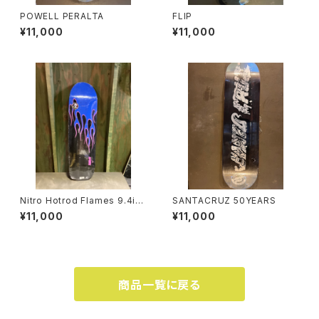
POWELL PERALTA
FLIP
¥11,000
¥11,000
Nitro Hotrod Flames 9.4inc
SANTACRUZ 50YEARS
h
¥11,000
¥11,000
商品一覧に戻る