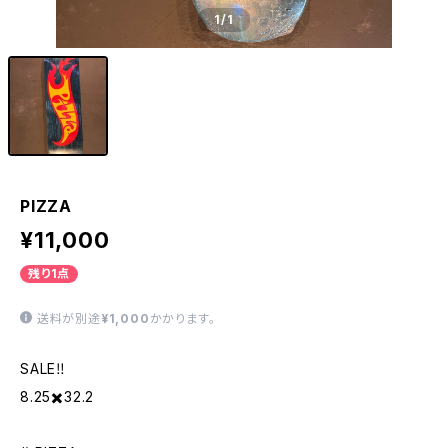
1
/1
PIZZA
¥11,000
残り1点
送料が別途
¥1,000
かかります。
SALE‼︎
8.25✖️32.2