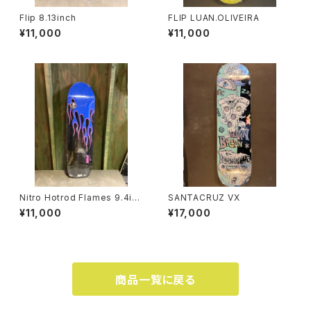
Flip 8.13inch
FLIP LUAN.OLIVEIRA
¥11,000
¥11,000
Nitro Hotrod Flames 9.4inc
SANTACRUZ VX
h
¥11,000
¥17,000
商品一覧に戻る